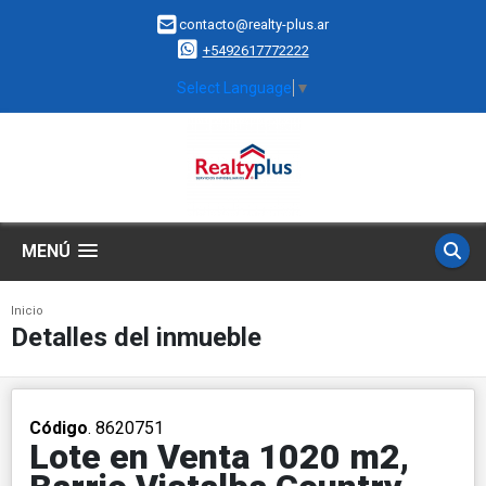
contacto@realty-plus.ar
+5492617772222
Select Language
▼
MENÚ
Inicio
Detalles del inmueble
Código
. 8620751
Lote en Venta 1020 m2,