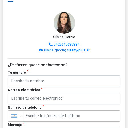
Silvina Garcia
5402615639384
silvina.garcia@realty-plus.ar
¿Prefieres que te contactemos?
*
Tu nombre
*
Correo electrónico
*
Número de teléfono
▼
*
Mensaje