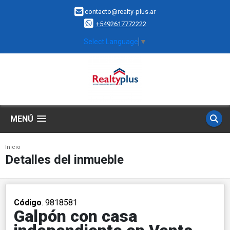
contacto@realty-plus.ar
+5492617772222
Select Language
▼
MENÚ
Inicio
Detalles del inmueble
Código
. 9818581
Galpón con casa