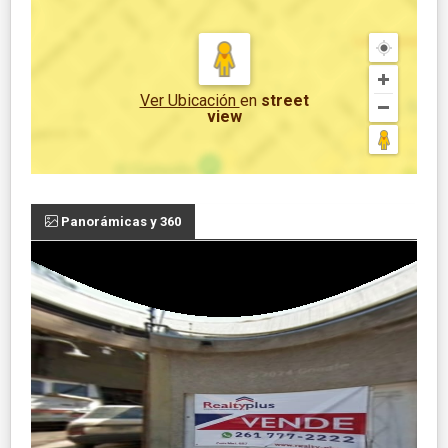
Ver Ubicación
en
street
view
Panorámicas y 360