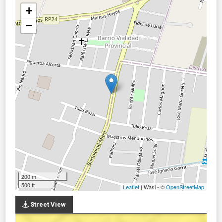
+
−
200 m
500 ft
Leaflet
| Wasi - ©
OpenStreetMap
Street View